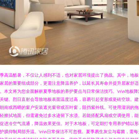
季高温酷暑，不仅让人感到不适，也对家居环境提出了挑战。其中，地板
家居的重要组成部分，更需注意降温养护，以延长其寿命并提升居家舒适
。本文将为您全面解析夏季地板的养护要点与日常保洁技巧。\n\n地板降
关键。烈日直射会导致地板表面温度过高，容易引起变形或瓷砖空鼓。建
朝南或西晒的窗户安装遮光窗帘或百叶窗，阻挡紫外线。可使用湿润的拖
轻擦拭地面，但需避免过多水迹留下水渍。若能搭配风扇或空调使用，能
促进冷空气流通，降温效果更佳。对于木地板，可定期打专用养护蜡以形
护膜抑制局部升温。\n\n日常保洁不可忽视。夏季易生灰尘与霉菌，需每