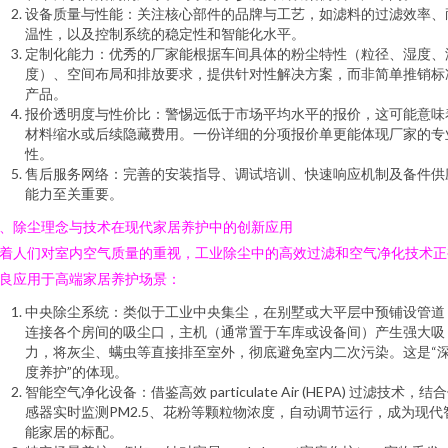
设备质量与性能：关注核心部件的品牌与工艺，如滤料的过滤效率、
温性，以及控制系统的稳定性和智能化水平。
定制化能力：优秀的厂家能根据车间具体的粉尘特性（粒径、湿度、
度）、空间布局和排放要求，提供针对性解决方案，而非简单推销标
产品。
报价透明度与性价比：警惕远低于市场平均水平的报价，这可能意味
材料缩水或后续隐藏费用。一份详细的分项报价单更能体现厂家的专
性。
售后服务网络：完善的安装指导、调试培训、快速响应机制及备件供
能力至关重要。
、除尘理念与技术在现代家居养护中的创新应用
着人们对室内空气质量的重视，工业除尘中的高效过滤和空气净化技术正
良应用于高端家居养护场景：
中央除尘系统：类似于工业中央集尘，在别墅或大平层中预铺设管道
连接各个房间的吸尘口，主机（通常置于车库或设备间）产生强大吸
力，将灰尘、螨虫等直接排至室外，彻底避免室内二次污染。这是“
度养护”的体现。
智能空气净化设备：借鉴高效 particulate Air (HEPA) 过滤技术，结
感器实时监测PM2.5、花粉等颗粒物浓度，自动调节运行，成为现代
能家居的标配。