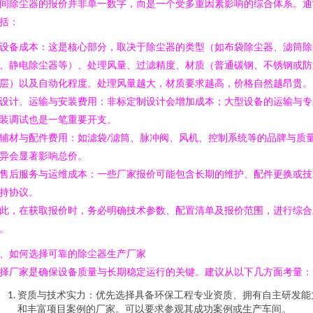
间除尘器的报价并非单一数字，而是一个受多重因素影响的综合体系。通
括：
. 设备成本：这是核心部分，取决于除尘器的类型（如布袋除尘器、滤筒除
、静电除尘器等）、处理风量、过滤精度、材质（普通碳钢、不锈钢或防
层）以及自动化程度。处理风量越大，材质要求越高，价格自然越昂贵。
. 设计、运输与安装费用：非标定制设计会增加成本；大型设备的运输与专
装调试也是一笔重要开支。
. 辅材与配件费用：如滤袋/滤筒、脉冲阀、风机、控制系统等的品牌与质
异会显著影响总价。
. 售后服务与运维成本：一些厂家报价可能包含长期的维护、配件更换或技
持协议。
此，在获取报价时，务必明确技术参数、配置清单及报价范围，进行综合
。
、如何选择可靠的除尘器生产厂家
择厂家是确保设备质量与长期稳定运行的关键。建议从以下几方面考量：
资质与技术实力：优先选择具备环保工程专业资质、拥有自主研发能
和丰富项目案例的厂家。可以要求参观其成功案例或生产车间。